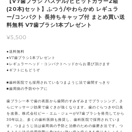
【V7歯ブラシ パステル/ビビッドカラー2箱
(20本)セット】ふつう/やわらかめ レギュラ
ー/コンパクト 長持ちキャップ付 まとめ買い送
料無料 V7歯ブラシ1本プレゼント
¥5,500
●送料無料
●V7歯ブラシ1本プレゼント
●レギュラーヘッド・コンパクトヘッドからお選び頂けます
●ギフトにもどうぞ
■歯科医院でも採用されているつまようじ法で歯間すっきり
■歯周病の予防やケアに
歯ブラシ一本で歯の表面から歯間のすみずみまでブラッシング。さ
らにマッサージ効果で歯ぐきが強くなります。歯のぐらつきや口臭
を改善。株式会社ピー・エム・ジェーがV7歯ブラシを発売してから
30年以上、多くの歯科医師も推奨し、歯科医院で採用されていま
す。つまようじ法は歯周病の予防と治療のための歯磨き法です。つ
まようじ法で歯周病菌に負けない強い歯と歯ぐきを作りましょう！